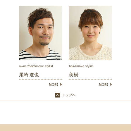
owner/hair&make stylist
hair&make stylist
尾崎 進也
美樹
トップへ