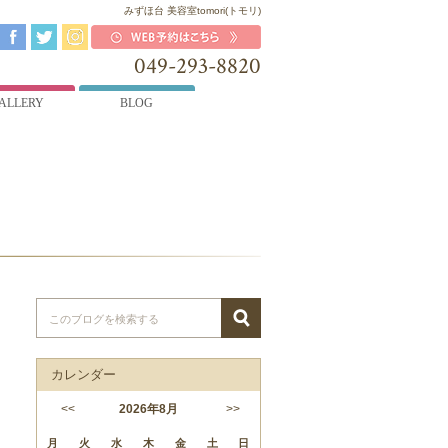
みずほ台 美容室tomori(トモリ)
049-293-8820
ALLERY
BLOG
カレンダー
<<
2026
年
8月
>>
月
火
水
木
金
土
日