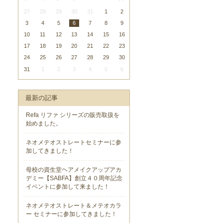
27
28
29
30
31
1
2
3
4
5
6
7
8
9
10
11
12
13
14
15
16
17
18
19
20
21
22
23
24
25
26
27
28
29
30
31
1
2
3
4
5
6
最新の記事
Refa リファ シリーズの販売取扱を
始めました。
ネオメテオストレートセミナーに参
加してきました！
母校の資生堂ヘアメイクアップアカ
デミー【SABFA】創立４０周年記念
イベントに参加して来ました！
ネオメテオストレート＆メテオカラ
ー セミナーに参加してきました！