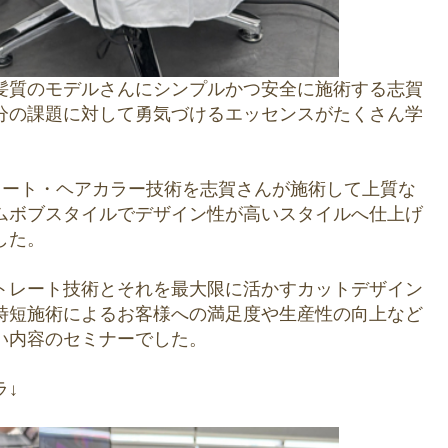
髪質のモデルさんにシンプルかつ安全に施術する志賀
分の課題に対して勇気づけるエッセンスがたくさん学
。
レート・ヘアカラー技術を志賀さんが施術して上質な
ムボブスタイルでデザイン性が高いスタイルへ仕上げ
した。
トレート技術とそれを最大限に活かすカットデザイン
時短施術によるお客様への満足度や生産性の向上など
い内容のセミナーでした。
ラ↓