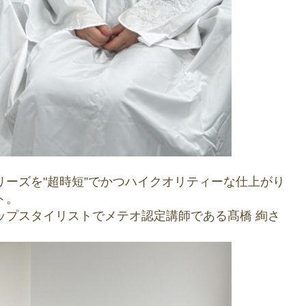
。
ーズを"超時短”でかつハイクオリティーな仕上がり
ト。
ップスタイリストでメテオ認定講師である髙橋 絢さ